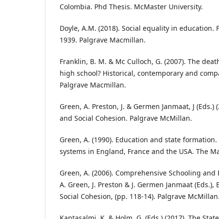
Colombia. Phd Thesis. McMaster University.
Doyle, A.M. (2018). Social equality in education
1939. Palgrave Macmillan.
Franklin, B. M. & Mc Culloch, G. (2007). The dea
high school? Historical, contemporary and compa
Palgrave Macmillan.
Green, A. Preston, J. & Germen Janmaat, J (Eds.) 
and Social Cohesion. Palgrave McMillan.
Green, A. (1990). Education and state formation.
systems in England, France and the USA. The Ma
Green, A. (2006). Comprehensive Schooling and E
A. Green, J. Preston & J. Germen Janmaat (Eds.), 
Social Cohesion, (pp. 118-14). Palgrave McMillan
Kantasalmi, K. & Holm, G. (Eds.) (2017). The State