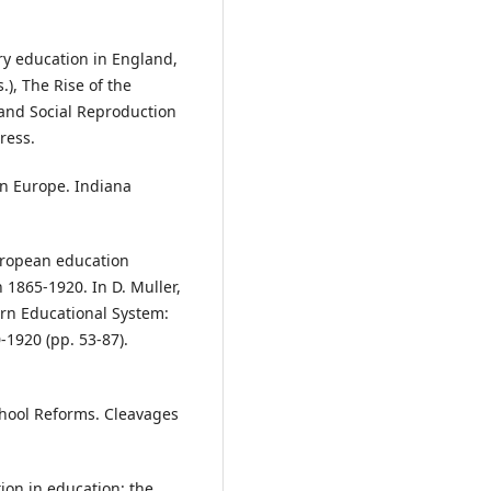
ry education in England,
.), The Rise of the
and Social Reproduction
ress.
rn Europe. Indiana
uropean education
 1865-1920. In D. Muller,
ern Educational System:
1920 (pp. 53-87).
chool Reforms. Cleavages
ion in education: the