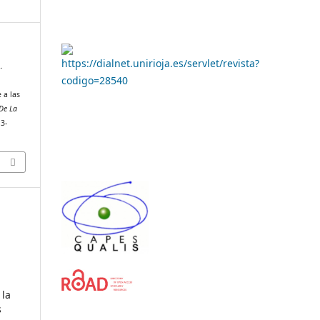
.
e a las
De La
13-
 la
s