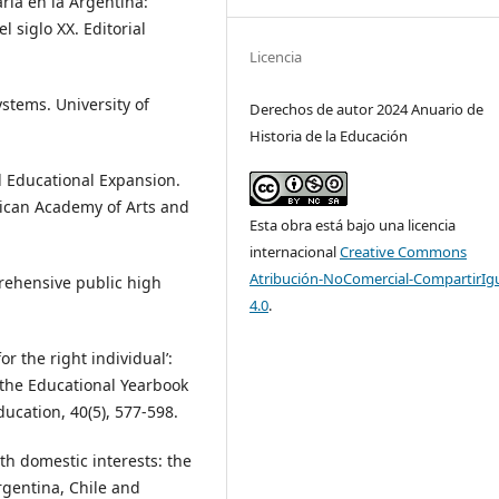
aria en la Argentina:
l siglo XX. Editorial
Licencia
ystems. University of
Derechos de autor 2024 Anuario de
Historia de la Educación
bal Educational Expansion.
erican Academy of Arts and
Esta obra está bajo una licencia
internacional
Creative Commons
Atribución-NoComercial-CompartirIg
rehensive public high
4.0
.
or the right individual’:
 the Educational Yearbook
ducation, 40(5), 577-598.
ith domestic interests: the
rgentina, Chile and