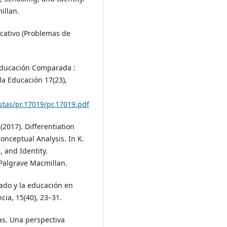
illan.
ucativo (Problemas de
 Educación Comparada :
la Educación 17(23),
stas/pr.17019/pr.17019.pdf
 (2017). Differentiation
onceptual Analysis. In K.
, and Identity.
 Palgrave Macmillan.
ado y la educación en
cia, 15(40), 23–31.
vas. Una perspectiva