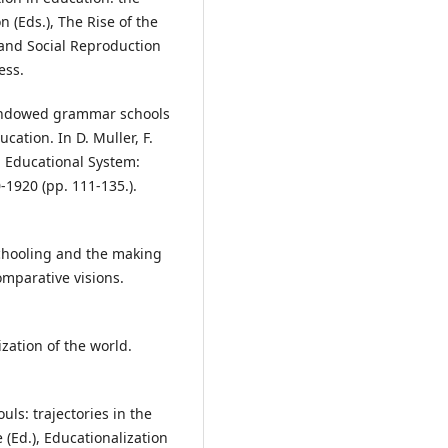
n (Eds.), The Rise of the
and Social Reproduction
ess.
e endowed grammar schools
ation. In D. Muller, F.
n Educational System:
1920 (pp. 111-135.).
 Schooling and the making
omparative visions.
ization of the world.
ouls: trajectories in the
 (Ed.), Educationalization