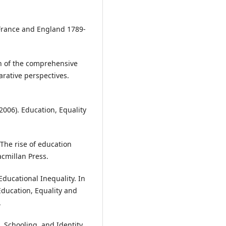
. France and England 1789-
th of the comprehensive
rative perspectives.
(2006). Education, Equality
 The rise of education
cmillan Press.
ducational Inequality. In
Education, Equality and
.
, Schooling, and Identity.