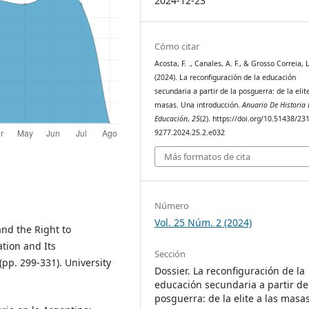
2024-12-23
Cómo citar
Acosta, F. ., Canales, A. F., & Grosso Correia, L
(2024). La reconfiguración de la educación
secundaria a partir de la posguerra: de la elit
masas. Una introducción.
Anuario De Historia 
Educación
,
25
(2). https://doi.org/10.51438/23
9277.2024.25.2.e032
Más formatos de cita
Número
Vol. 25 Núm. 2 (2024)
and the Right to
ation and Its
Sección
(pp. 299-331). University
Dossier. La reconfiguración de la
educación secundaria a partir de
posguerra: de la elite a las masa