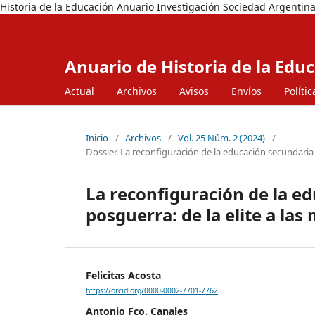
Historia de la Educación Anuario Investigación Sociedad Argentina
Anuario de Historia de la Edu
Actual
Archivos
Avisos
Envíos
Polític
Inicio
/
Archivos
/
Vol. 25 Núm. 2 (2024)
/
Dossier. La reconfiguración de la educación secundaria a
La reconfiguración de la ed
posguerra: de la elite a la
Felicitas Acosta
https://orcid.org/0000-0002-7701-7762
Antonio Fco. Canales