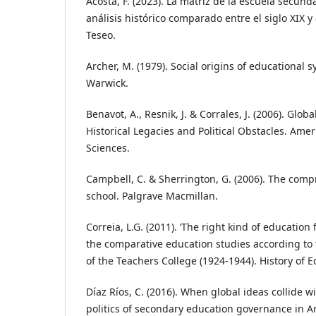
Acosta, F. (2023). La matriz de la escuela secund
análisis histórico comparado entre el siglo XIX y e
Teseo.
Archer, M. (1979). Social origins of educational s
Warwick.
Benavot, A., Resnik, J. & Corrales, J. (2006). Glo
Historical Legacies and Political Obstacles. Am
Sciences.
Campbell, C. & Sherrington, G. (2006). The comp
school. Palgrave Macmillan.
Correia, L.G. (2011). ‘The right kind of education f
the comparative education studies according to
of the Teachers College (1924-1944). History of E
Díaz Ríos, C. (2016). When global ideas collide w
politics of secondary education governance in A